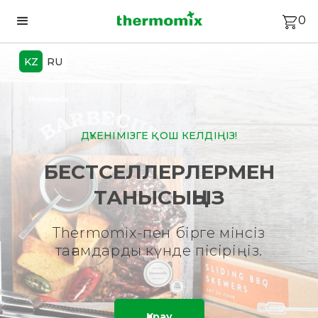
0
KZ
RU
ДҮКЕНІМІЗГЕ ҚОШ КЕЛДІҢІЗ!
БЕСТСЕЛЛЕРЛЕРМЕН
ТАНЫСЫҢЫЗ
Thermomix-пен бірге мінсіз
тағамдарды күнде пісіріңіз.
Қарау