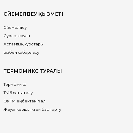
СҮЙЕМЕЛДЕУ ҚЫЗМЕТІ
Сүйемелдеу
Сұрақ-жауап
Аспаздық курстары
Бізбен хабарласу
ТЕРМОМИКС ТУРАЛЫ
Термомикс
ТМ6 сатып алу
Өз ТМ еңбектеніп ал
Жауапкершіліктен бас тарту