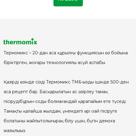
Термомикс – 20-дан аса құрылғы функциясын өз бойына
біріктірген, жоғары технологиялы асүй аспабы.
Қазірдің өзінде сіздің Термомикс ТМ6-ңыздың ішінде 500-ден
аса рецепт бар. Басқарылатын ас әзірлеу тамақ
пісірудібұрын-соңды болмағандай қарапайым ете түседі.
Тамақты қалайша жылдам, үнемдепі әрі оңай пісіруге
болатыны жайлытолығырақ білу үшін, бүгін демоға
жазылыңыз.