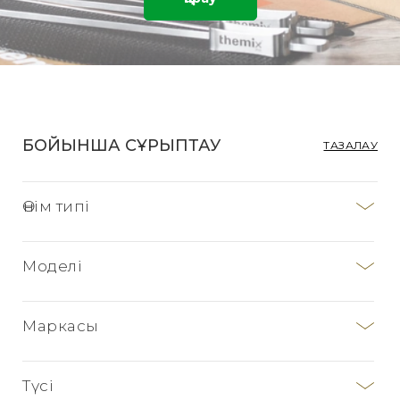
БОЙЫНША СҰРЫПТАУ
ТАЗАЛАУ
Өнім типі
Моделі
TM31
TM5
Маркасы
TM6
Түсі