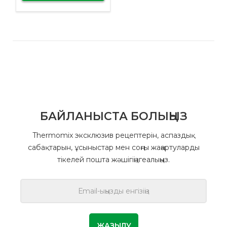
БАЙЛАНЫСТА БОЛЫҢЫЗ
Thermomix эксклюзив рецептерін, аспаздық
сабақтарын, ұсыныстар мен соңғы жаңартуларды
тікелей пошта жәшігіңізгеалыңыз.