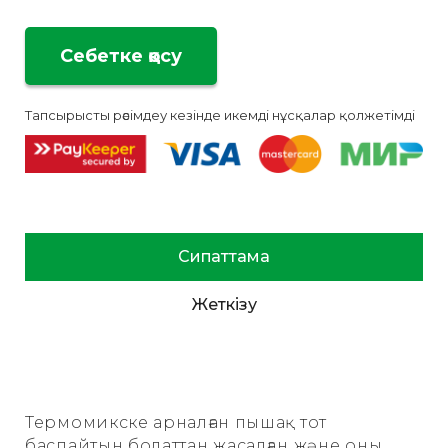
Тапсырысты рәсімдеу кезінде икемді нұсқалар қолжетімді
Сипаттама
Жеткізу
Термомикске арналған пышақ тот
баспайтын болаттан жасалған және оны