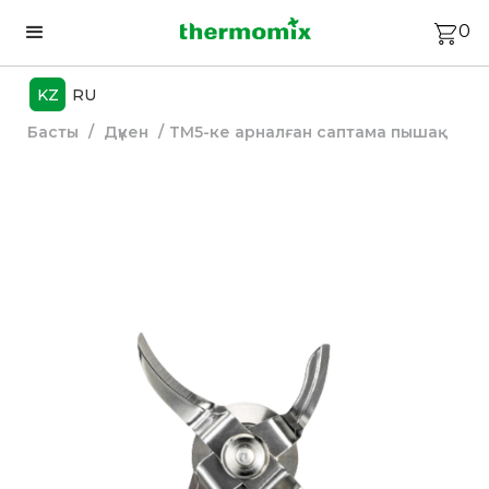
0
KZ
RU
Басты
/
Дүкен
/
ТМ5-ке арналған саптама пышақ