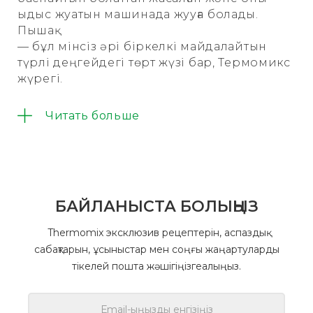
ыдыс жуатын машинада жууға болады.
Пышақ
— бұл мінсіз әрі біркелкі майдалайтын
түрлі деңгейдегі төрт жүзі бар, Термомикс
жүрегі.
Сағат тілімен айналған кезде азық-түлік
Читать больше
кесіледі және/немесе майдаланады, сағат
тіліне қарсы бағытта айналғанда,
кесектер тұтастығын бұзбастан азық-түлік
араластырылады.
БАЙЛАНЫСТА БОЛЫҢЫЗ
Thermomix эксклюзив рецептерін, аспаздық
сабақтарын, ұсыныстар мен соңғы жаңартуларды
тікелей пошта жәшігіңізгеалыңыз.