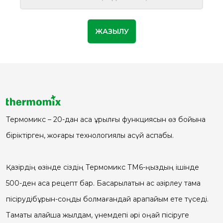
Термомикс – 20-дан аса құрылғы функциясын өз бойына
біріктірген, жоғары технологиялы асүй аспабы.
Қазірдің өзінде сіздің Термомикс ТМ6-ңыздың ішінде
500-ден аса рецепт бар. Басқарылатын ас әзірлеу тамақ
пісірудібұрын-соңды болмағандай қарапайым ете түседі.
Тамақты қалайша жылдам, үнемдепі әрі оңай пісіруге