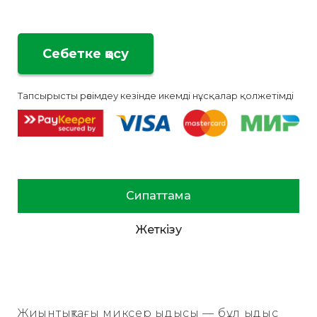
Тапсырысты рәсімдеу кезінде икемді нұсқалар қолжетімді
Сипаттама
Жеткізу
Жиынтықтағы миксер ыдысы — бұл ыдыс