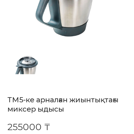
ТМ5-ке арналған жиынтықтағы
миксер ыдысы
255000 ₸