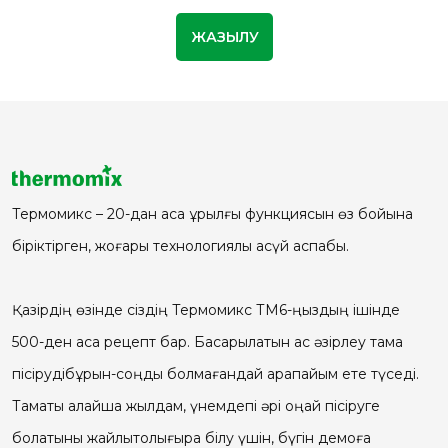
Термомикс – 20-дан аса құрылғы функциясын өз бойына
біріктірген, жоғары технологиялы асүй аспабы.
Қазірдің өзінде сіздің Термомикс ТМ6-ңыздың ішінде
500-ден аса рецепт бар. Басқарылатын ас әзірлеу тамақ
пісірудібұрын-соңды болмағандай қарапайым ете түседі.
Тамақты қалайша жылдам, үнемдепі әрі оңай пісіруге
болатыны жайлытолығырақ білу үшін, бүгін демоға