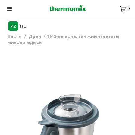
0
KZ
RU
Басты
/
Дүкен
/
ТМ5-ке арналған жиынтықтағы
миксер ыдысы