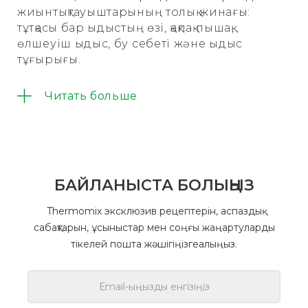
жиынтықтауыштарының толық жинағы:
тұтқасы бар ыдыстың өзі, қақпақ пышақ,
өлшеуіш ыдыс, бу себеті және ыдыс
тұғырығы.
Читать больше
БАЙЛАНЫСТА БОЛЫҢЫЗ
Thermomix эксклюзив рецептерін, аспаздық
сабақтарын, ұсыныстар мен соңғы жаңартуларды
тікелей пошта жәшігіңізгеалыңыз.