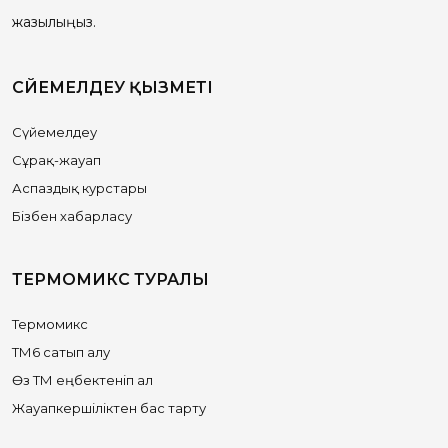
жазылыңыз.
СҮЙЕМЕЛДЕУ ҚЫЗМЕТІ
Сүйемелдеу
Сұрақ-жауап
Аспаздық курстары
Бізбен хабарласу
ТЕРМОМИКС ТУРАЛЫ
Термомикс
ТМ6 сатып алу
Өз ТМ еңбектеніп ал
Жауапкершіліктен бас тарту