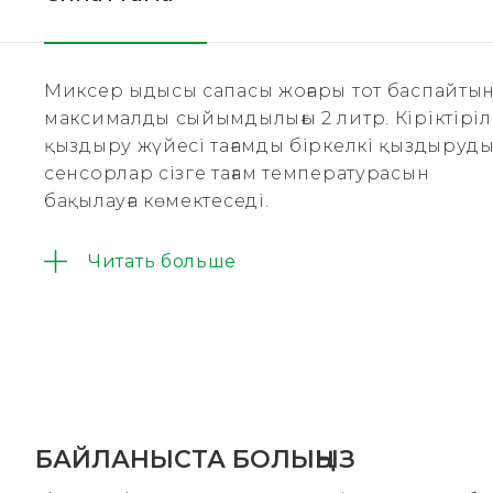
Миксер ыдысы сапасы жоғары тот баспайтын
максималды сыйымдылығы 2 литр. Кіріктіріл
қыздыру жүйесі тағамды біркелкі қыздыруды 
сенсорлар сізге тағам температурасын
бақылауға көмектеседі.
Читать больше
БАЙЛАНЫСТА БОЛЫҢЫЗ