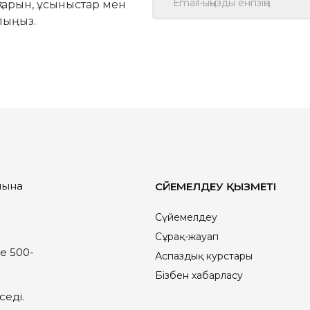
қтарын, ұсыныстар мен
лыңыз.
йына
СҮЙЕМЕЛДЕУ ҚЫЗМЕТІ
Сүйемелдеу
Сұрақ-жауап
е 500-
Аспаздық курстары
Бізбен хабарласу
седі.