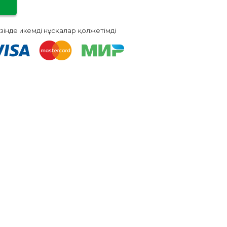
зінде икемді нұсқалар қолжетімді