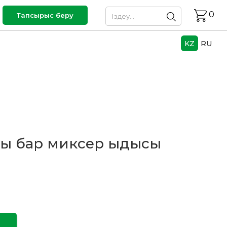
0
Тапсырыс беру
KZ
RU
асы бар миксер ыдысы