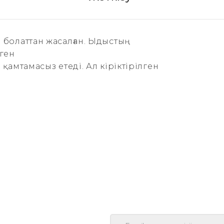
 болаттан жасалған. Ыдыстың
ген
қамтамасыз етеді. Ал кіріктірілген