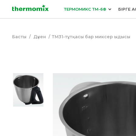
ТЕРМОМИКС ТМ-6®
БІРГЕ А
Басты
/
Дүкен
/
ТМ31-тұтқасы бар миксер ыдысы