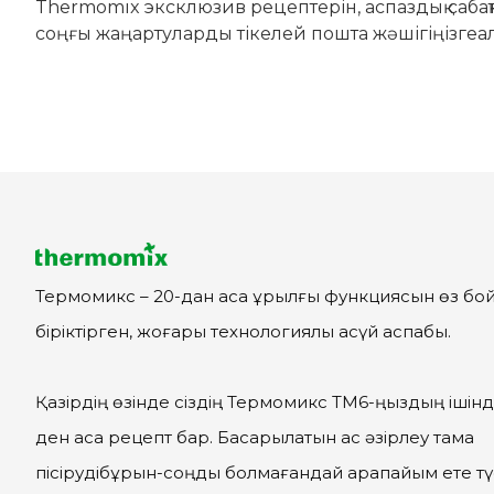
Thermomix эксклюзив рецептерін, аспаздық саба
соңғы жаңартуларды тікелей пошта жәшігіңізгеа
Термомикс – 20-дан аса құрылғы функциясын өз бо
біріктірген, жоғары технологиялы асүй аспабы.
Қазірдің өзінде сіздің Термомикс ТМ6-ңыздың ішінд
ден аса рецепт бар. Басқарылатын ас әзірлеу тамақ
пісірудібұрын-соңды болмағандай қарапайым ете тү