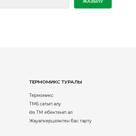
ТЕРМОМИКС ТУРАЛЫ
Термомикс
ТМ6 сатып алу
Өз ТМ еңбектеніп ал
Жауапкершіліктен бас тарту