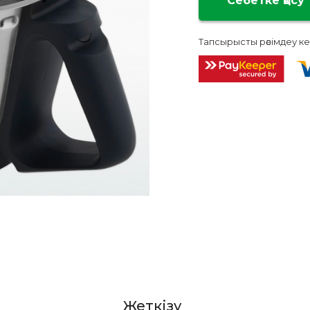
Тапсырысты рәсімдеу ке
Жеткізу