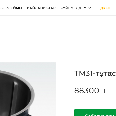
С ӘЗІРЛЕЙМІЗ
БАЙЛАНЫСТАР
СҮЙЕМЕЛДЕУ
ДҮКЕН
ТМ31-тұтқ
88300 ₸