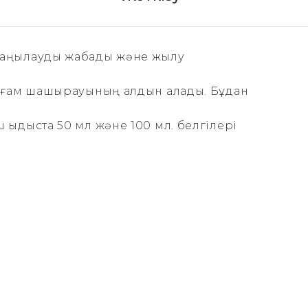
саңылауды жабады және жылу
тағам шашырауының алдын алады. Бұдан
 ыдыста 50 мл және 100 мл. белгілері