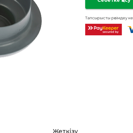
Тапсырысты рәсімдеу ке
Жеткізу