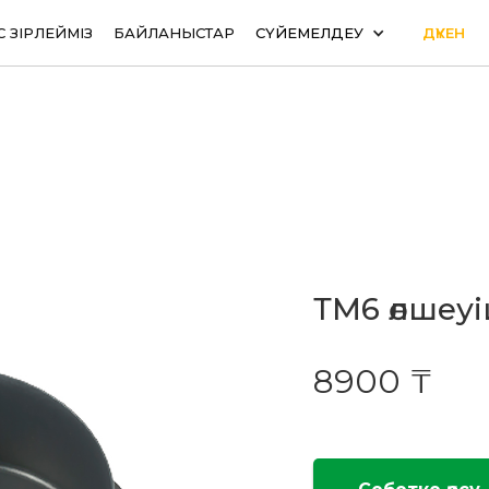
С ӘЗІРЛЕЙМІЗ
БАЙЛАНЫСТАР
СҮЙЕМЕЛДЕУ
ДҮКЕН
ТМ6 өлшеу
8900 ₸