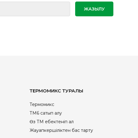
ТЕРМОМИКС ТУРАЛЫ
Термомикс
ТМ6 сатып алу
Өз ТМ еңбектеніп ал
Жауапкершіліктен бас тарту