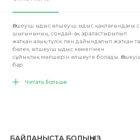
Өлшеуіш ыдыс өлшеуіш ыдыс қақпағындағы 
шығынының, сондай-ақ араластырылып
жатқан азық-түлік пен дайындалып жатқан 
бөлек, өлшеуіш ыдыс көмегімен
сұйықтық мөлшерін өлшеуге болады. Өлшеуіш
бар.
Читать больше
БАЙЛАНЫСТА БОЛЫҢЫЗ