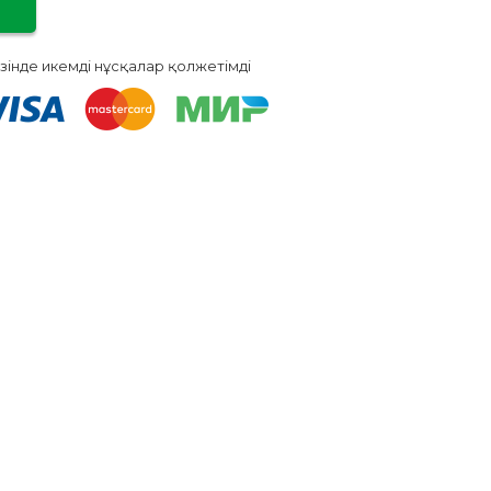
зінде икемді нұсқалар қолжетімді