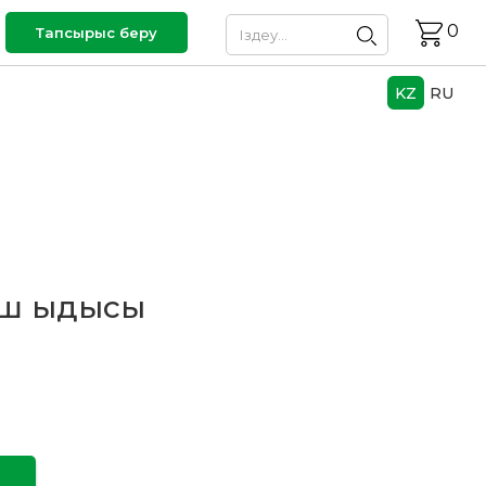
0
Тапсырыс беру
KZ
RU
іш ыдысы