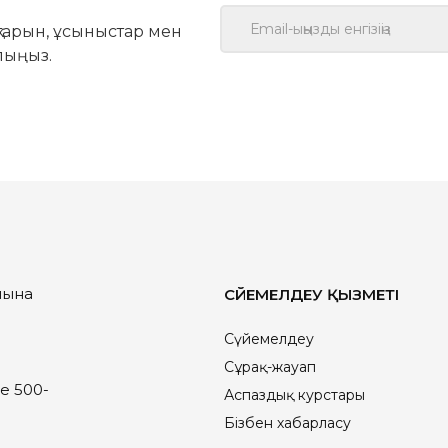
қтарын, ұсыныстар мен
лыңыз.
йына
СҮЙЕМЕЛДЕУ ҚЫЗМЕТІ
Сүйемелдеу
Сұрақ-жауап
е 500-
Аспаздық курстары
Бізбен хабарласу