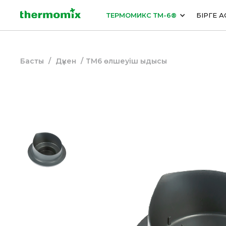
ТЕРМОМИКС ТМ-6®
БІРГЕ А
Басты
/
Дүкен
/
ТМ6 өлшеуіш ыдысы