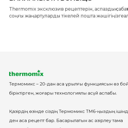
Thermomix эксклюзив рецептерін, аспаздық саба
соңғы жаңартуларды тікелей пошта жәшігіңізгеа
Термомикс – 20-дан аса құрылғы функциясын өз бо
біріктірген, жоғары технологиялы асүй аспабы.
Қазірдің өзінде сіздің Термомикс ТМ6-ңыздың ішінд
ден аса рецепт бар. Басқарылатын ас әзірлеу тамақ