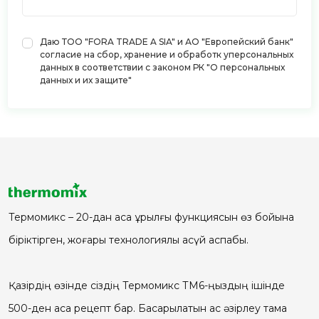
Даю ТОО "FORA TRADE A SIA" и АО "Европейский банк"
согласие на сбор, хранение и обработк уперсональных
данных в соответствии с законом РК "О персональных
данных и их защите"
Термомикс – 20-дан аса құрылғы функциясын өз бойына
біріктірген, жоғары технологиялы асүй аспабы.
Қазірдің өзінде сіздің Термомикс ТМ6-ңыздың ішінде
500-ден аса рецепт бар. Басқарылатын ас әзірлеу тамақ