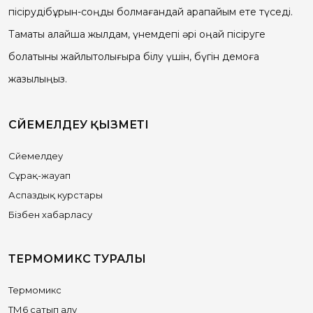
пісірудібұрын-соңды болмағандай қарапайым ете түседі.
Тамақты қалайша жылдам, үнемдепі әрі оңай пісіруге
болатыны жайлытолығырақ білу үшін, бүгін демоға
жазылыңыз.
СҮЙЕМЕЛДЕУ ҚЫЗМЕТІ
Сүйемелдеу
Сұрақ-жауап
Аспаздық курстары
Бізбен хабарласу
ТЕРМОМИКС ТУРАЛЫ
Термомикс
ТМ6 сатып алу