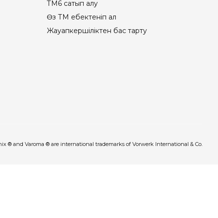
ТМ6 сатып алу
Өз ТМ еңбектеніп ал
Жауапкершіліктен бас тарту
x ® and Varoma ® are international trademarks of Vorwerk International & Co.