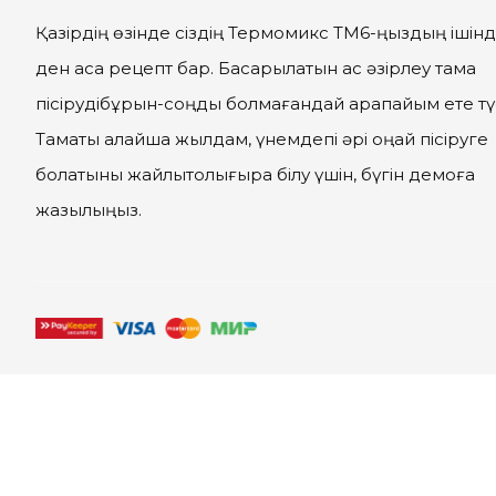
Қазірдің өзінде сіздің Термомикс ТМ6-ңыздың ішінд
ден аса рецепт бар. Басқарылатын ас әзірлеу тамақ
пісірудібұрын-соңды болмағандай қарапайым ете тү
Тамақты қалайша жылдам, үнемдепі әрі оңай пісіруге
болатыны жайлытолығырақ білу үшін, бүгін демоға
жазылыңыз.