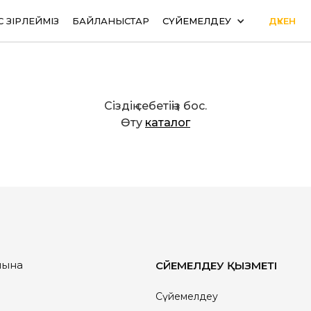
С ӘЗІРЛЕЙМІЗ
БАЙЛАНЫСТАР
СҮЙЕМЕЛДЕУ
ДҮКЕН
Сіздің себетіңіз бос.
Өту
каталог
йына
СҮЙЕМЕЛДЕУ ҚЫЗМЕТІ
Сүйемелдеу