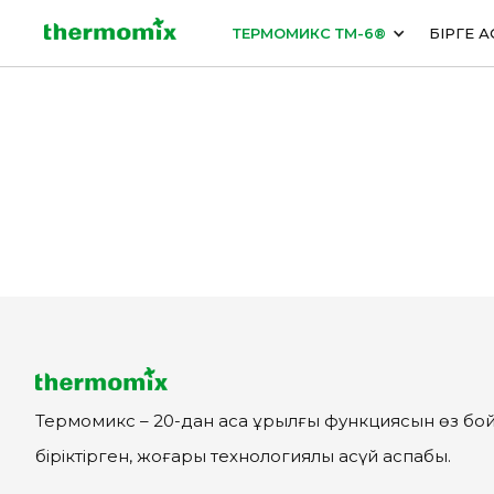
ТЕРМОМИКС ТМ-6®
БІРГЕ А
Термомикс – 20-дан аса құрылғы функциясын өз бо
біріктірген, жоғары технологиялы асүй аспабы.