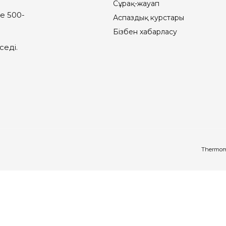
Сұрақ-жауап
е 500-
Аспаздық курстары
Бізбен хабарласу
седі.
Thermomi